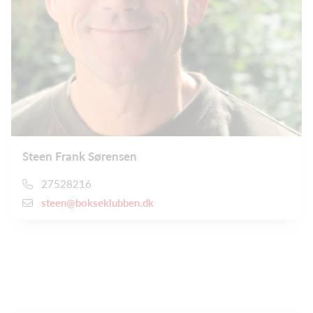
Steen Frank Sørensen
27528216
steen@bokseklubben.dk