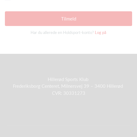
Tilmeld
Har du allerede en Holdsport-konto?
Log på
Hillerød Sports Klub
Frederiksborg Centeret,
Milnersvej 39 – 3400 Hillerød
CVR: 30331273